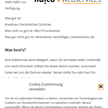
steht dafür zur
Verfügung.
Was gut ist:
Kreatives, Persönliches, Schönes
Was nicht so gut ist: Allzu Provokantes
Was gar nicht gut ist: Verbotenes, Anstößiges, Hetzerisches, etc.
Was kost’s?
Eine Subdomain wird delegiert, wenn Du sie haben willst. Innerhalb
von sechs Monaten solltest Du etwas damit machen, ansonsten
holen wir uns die Domain wieder. Server stellst Du oder hast Du
selber?
Kostet nix.
Cookie-Zustimmung
Wenn Du zusätzlich eine Mailadresse <subdomain>@sein.at haben
verwalten
willst, dann kostet’s was. Es kostet auch dann etwas, wenn Du ein
Um dir ein optimales Erlebnis zu bieten, verwenden wir Technologien wie
Service Level haben willst und auch Support von unserem Provider.
Cookies, um Geräteinformationen zu speichern und/oder darauf
zuzugreifen. Wenn du diesen Technologien zustimmst, können wir Daten
Also wenn Du die Subdomain z.B. kommerziell nutzen willst, dann